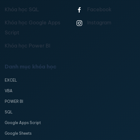
Khóa học SQL
Facebook
Khóa học Google Apps
Instagram
Script
Khóa học Power BI
Danh mục khóa học
EXCEL
VBA
POWER BI
SQL
Google Apps Script
Google Sheets