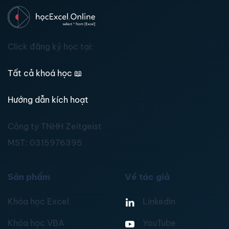
Click đăng ký học tại:
Tất cả khoá học
📖
Hướng dẫn kích hoạt
Công ty TNHH Zeitgeist
MST:
0315976395
Sản phẩm
Về tác giả
Khóa học Excel
Linkedin
Khóa học VBA
YouTube