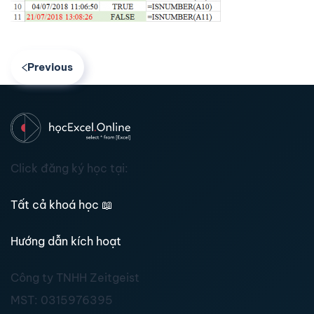
Previous
Click đăng ký học tại:
Tất cả khoá học
📖
Hướng dẫn kích hoạt
Công ty TNHH Zeitgeist
MST:
0315976395