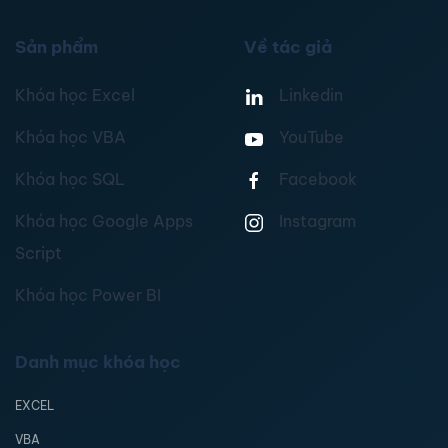
Sản phẩm
Về tác giả
Khóa học Excel
Linkedin
Khóa học VBA
YouTube
Khóa học SQL
Facebook
Khóa học Google Apps
Instagram
Script
Khóa học Power BI
Danh mục khóa học
EXCEL
VBA