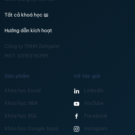
Tất cả khoá học
📖
Hướng dẫn kích hoạt
Công ty TNHH Zeitgeist
MST:
0315976395
Sản phẩm
Về tác giả
Khóa học Excel
Linkedin
Khóa học VBA
YouTube
Khóa học SQL
Facebook
Khóa học Google Apps
Instagram