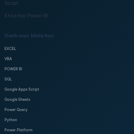
Script
Khóa học Power BI
Danh mục khóa học
EXCEL
VBA
POWER BI
SQL
Google Apps Script
Google Sheets
Power Query
Python
Power Platform