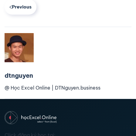
Previous
dtnguyen
@ Học Excel Online | DTNguyen.business
Click đăng ký học tại: