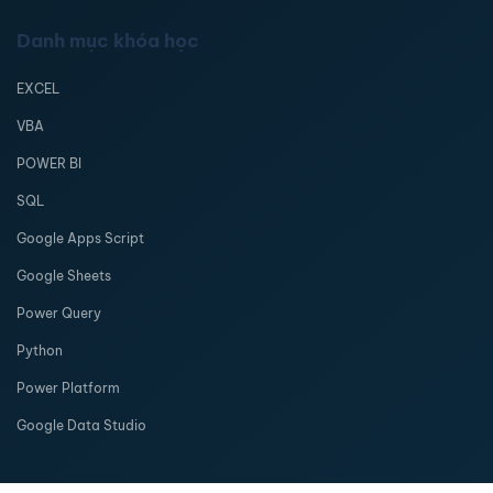
Danh mục khóa học
EXCEL
VBA
POWER BI
SQL
Google Apps Script
Google Sheets
Power Query
Python
Power Platform
Google Data Studio