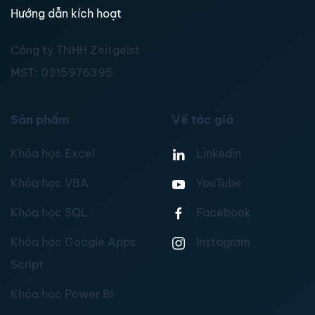
Hướng dẫn kích hoạt
Công ty TNHH Zeitgeist
MST:
0315976395
Sản phẩm
Về tác giả
Khóa học Excel
Linkedin
Khóa học VBA
YouTube
Khóa học SQL
Facebook
Khóa học Google Apps
Instagram
Script
Khóa học Power BI