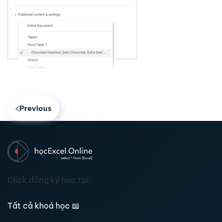
Previous
Click đăng ký học tại:
Tất cả khoá học
📖