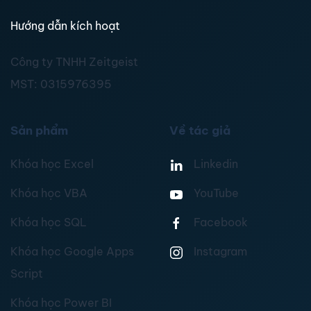
Hướng dẫn kích hoạt
Công ty TNHH Zeitgeist
MST:
0315976395
Sản phẩm
Về tác giả
Khóa học Excel
Linkedin
Khóa học VBA
YouTube
Khóa học SQL
Facebook
Khóa học Google Apps
Instagram
Script
Khóa học Power BI