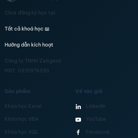
Click đăng ký học tại:
Tất cả khoá học
📖
Hướng dẫn kích hoạt
Công ty TNHH Zeitgeist
MST:
0315976395
Sản phẩm
Về tác giả
Khóa học Excel
Linkedin
Khóa học VBA
YouTube
Khóa học SQL
Facebook