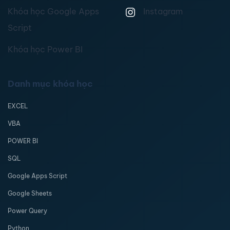
Khóa học Google Apps
Instagram
Script
Khóa học Power BI
Danh mục khóa học
EXCEL
VBA
POWER BI
SQL
Google Apps Script
Google Sheets
Power Query
Python