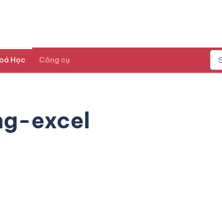
oá Học
Công cụ
g-excel