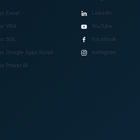
ọc Excel
Linkedin
ọc VBA
YouTube
ọc SQL
Facebook
ọc Google Apps Script
Instagram
ọc Power BI