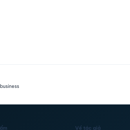
business
hẩm
Về tác giả