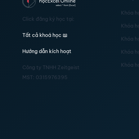
Khóa h
Click đăng ký học tại:
Khóa h
Tất cả khoá học
📖
Khóa h
Hướng dẫn kích hoạt
Khóa h
Khóa h
Công ty TNHH Zeitgeist
MST:
0315976395