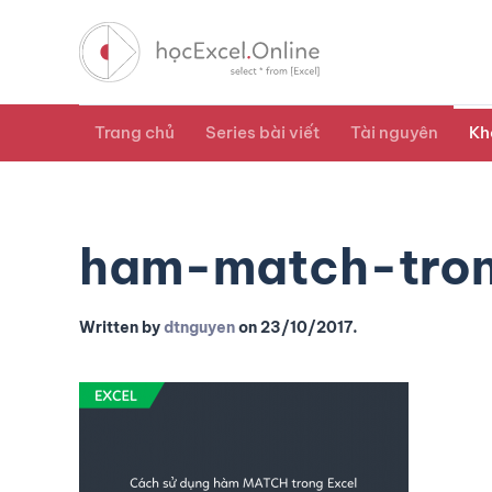
Trang chủ
Series bài viết
Tài nguyên
Kh
ham-match-tron
Written by
dtnguyen
on
23/10/2017
.