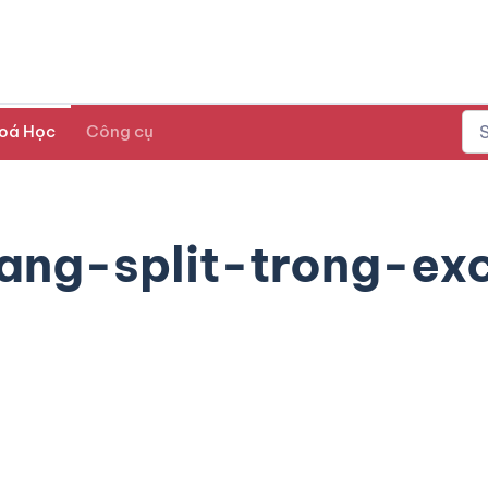
oá Học
Công cụ
ng-split-trong-exc