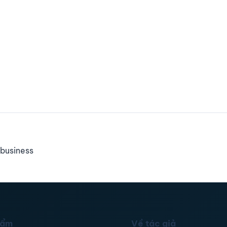
business
hẩm
Về tác giả