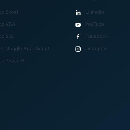
ọc Excel
Linkedin
ọc VBA
YouTube
ọc SQL
Facebook
ọc Google Apps Script
Instagram
ọc Power BI