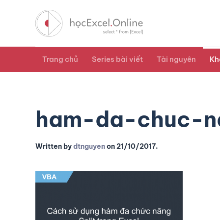
Trang chủ
Series bài viết
Tài nguyên
Kh
ham-da-chuc-na
Written by
dtnguyen
on
21/10/2017
.