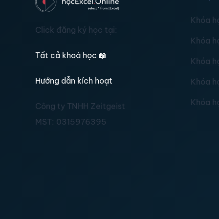
Khóa h
Click đăng ký học tại:
Khóa h
Tất cả khoá học
📖
Khóa h
Hướng dẫn kích hoạt
Khóa h
Khóa h
Công ty TNHH Zeitgeist
MST:
0315976395