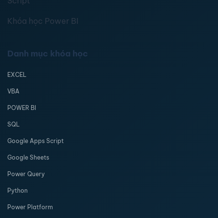
Script
Khóa học Power BI
Danh mục khóa học
EXCEL
VBA
POWER BI
SQL
Google Apps Script
Google Sheets
Power Query
Python
Power Platform