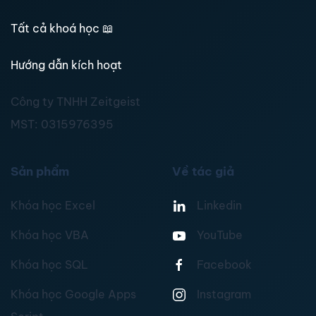
Tất cả khoá học
📖
Hướng dẫn kích hoạt
Công ty TNHH Zeitgeist
MST:
0315976395
Sản phẩm
Về tác giả
Khóa học Excel
Linkedin
Khóa học VBA
YouTube
Khóa học SQL
Facebook
Khóa học Google Apps
Instagram