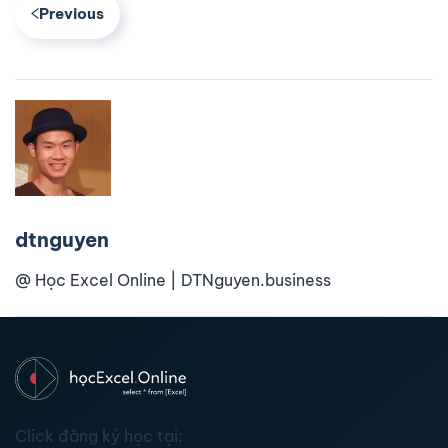
Previous
dtnguyen
@ Học Excel Online | DTNguyen.business
Click đăng ký học tại: