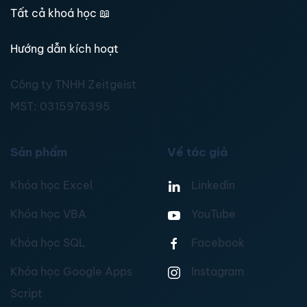
Tất cả khoá học
📖
Hướng dẫn kích hoạt
Công ty TNHH Zeitgeist
MST:
0315976395
Sản phẩm
Về tác giả
Khóa học Excel
Linkedin
Khóa học VBA
YouTube
Khóa học SQL
Facebook
Khóa học Google Apps
Instagram
Script