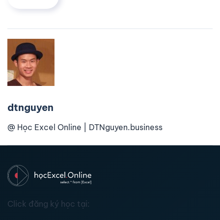
dtnguyen
@ Học Excel Online | DTNguyen.business
Click đăng ký học tại: