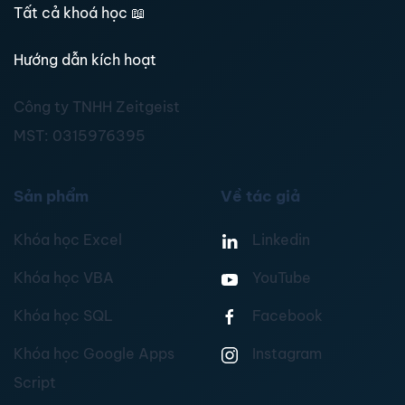
Tất cả khoá học
📖
Hướng dẫn kích hoạt
Công ty TNHH Zeitgeist
MST:
0315976395
Sản phẩm
Về tác giả
Khóa học Excel
Linkedin
Khóa học VBA
YouTube
Khóa học SQL
Facebook
Khóa học Google Apps
Instagram
Script