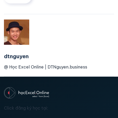
dtnguyen
@ Học Excel Online | DTNguyen.business
Click đăng ký học tại: