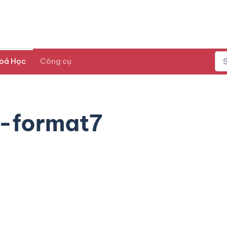
oá Học
Công cụ
-format7