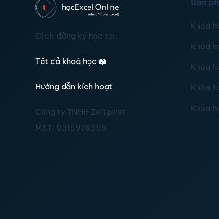
Sản p
Khóa h
Click đăng ký học tại:
Khóa h
Tất cả khoá học
📖
Khóa h
Hướng dẫn kích hoạt
Khóa h
Khóa h
Công ty TNHH Zeitgeist
MST:
0315976395