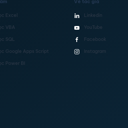
hẩm
Về tác giả
ọc Excel
Linkedin
ọc VBA
YouTube
ọc SQL
Facebook
ọc Google Apps Script
Instagram
ọc Power BI