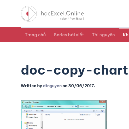
Trang chủ
Series bài viết
Tài nguyên
Kh
doc-copy-chart
Written by
dtnguyen
on
30/06/2017
.