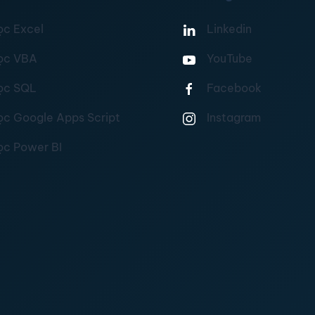
ọc Excel
Linkedin
ọc VBA
YouTube
ọc SQL
Facebook
ọc Google Apps Script
Instagram
ọc Power BI