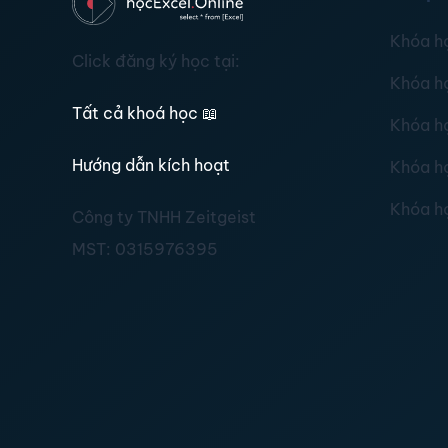
Khóa h
Click đăng ký học tại:
Khóa h
Tất cả khoá học
📖
Khóa h
Hướng dẫn kích hoạt
Khóa h
Khóa h
Công ty TNHH Zeitgeist
MST:
0315976395