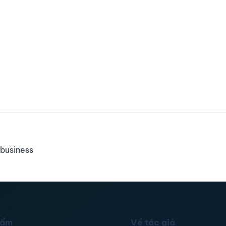
business
hẩm
Về tác giả