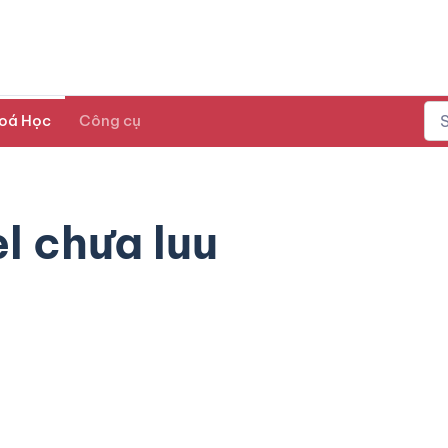
oá Học
Công cụ
el chưa luu