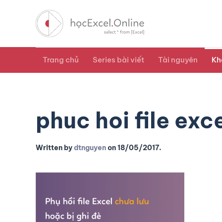
Trang chủ
Series bài viết
Tài nguyên
Kh
phuc hoi file exc
Written by
dtnguyen
on
18/05/2017
.