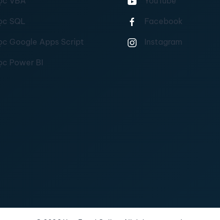
ọc VBA
YouTube
ọc SQL
Facebook
ọc Google Apps Script
Instagram
ọc Power BI