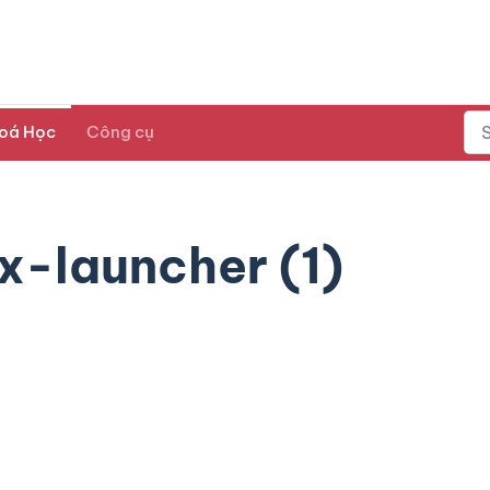
oá Học
Công cụ
x-launcher (1)