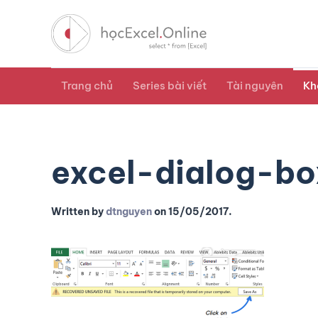
Trang chủ
Series bài viết
Tài nguyên
Kh
excel-dialog-bo
Written by
dtnguyen
on
15/05/2017
.