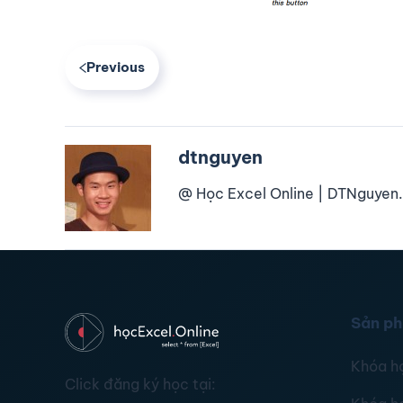
Previous
dtnguyen
@ Học Excel Online | DTNguyen.
Sản p
Khóa h
Click đăng ký học tại: