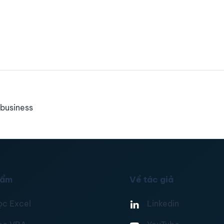
business
hẩm
Về tác giả
ọc Excel
Linkedin