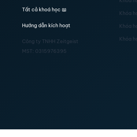
Khóa h
Tất cả khoá học
📖
Khóa h
Hướng dẫn kích hoạt
Khóa h
Khóa h
Công ty TNHH Zeitgeist
MST:
0315976395