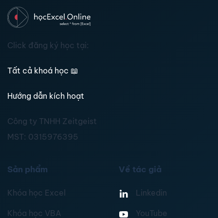
Click đăng ký học tại:
Tất cả khoá học
📖
Hướng dẫn kích hoạt
Công ty TNHH Zeitgeist
MST:
0315976395
Sản phẩm
Về tác giả
Khóa học Excel
Linkedin
Khóa học VBA
YouTube