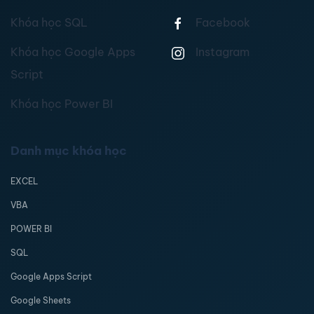
Khóa học SQL
Facebook
Khóa học Google Apps
Instagram
Script
Khóa học Power BI
Danh mục khóa học
EXCEL
VBA
POWER BI
SQL
Google Apps Script
Google Sheets