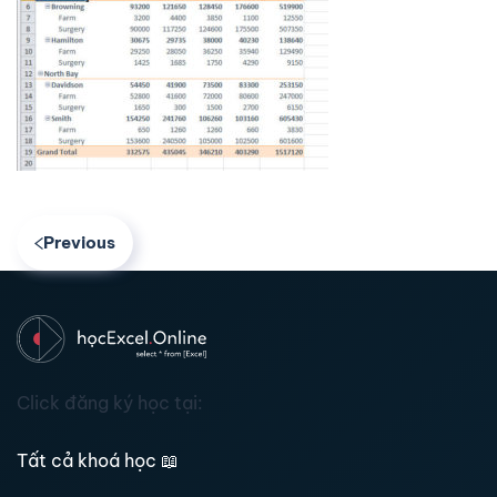
Previous
Click đăng ký học tại:
Tất cả khoá học
📖