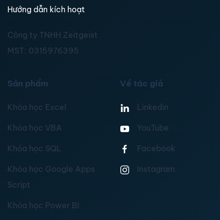
Hướng dẫn kích hoạt
Công ty TNHH Zeitgeist
MST:
0315976395
Sản phẩm
Về tác giả
Khóa học Excel
Linkedin
Khóa học VBA
YouTube
Khóa học SQL
Facebook
Khóa học Google Apps
Instagram
Script
Khóa học Power BI