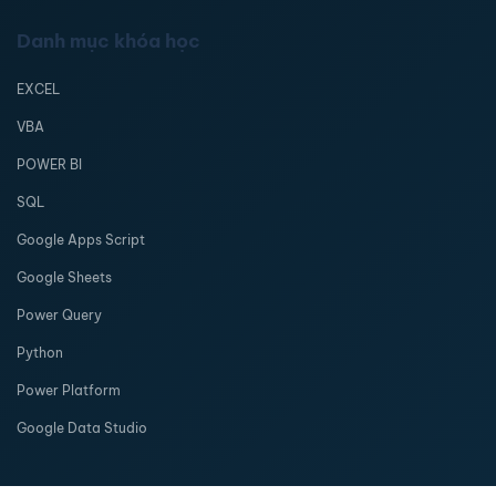
Danh mục khóa học
EXCEL
VBA
POWER BI
SQL
Google Apps Script
Google Sheets
Power Query
Python
Power Platform
Google Data Studio