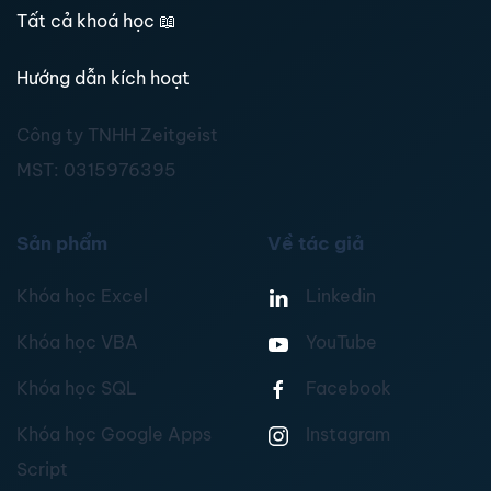
Tất cả khoá học
📖
Hướng dẫn kích hoạt
Công ty TNHH Zeitgeist
MST:
0315976395
Sản phẩm
Về tác giả
Khóa học Excel
Linkedin
Khóa học VBA
YouTube
Khóa học SQL
Facebook
Khóa học Google Apps
Instagram
Script