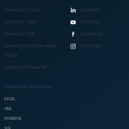
Khóa học Excel
Linkedin
Khóa học VBA
YouTube
Khóa học SQL
Facebook
Khóa học Google Apps
Instagram
Script
Khóa học Power BI
Danh mục khóa học
EXCEL
VBA
POWER BI
SQL