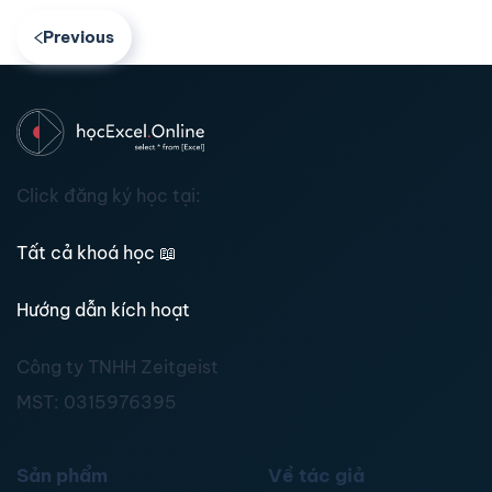
Previous
Click đăng ký học tại:
Tất cả khoá học
📖
Hướng dẫn kích hoạt
Công ty TNHH Zeitgeist
MST:
0315976395
Sản phẩm
Về tác giả