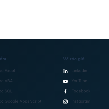
hẩm
Về tác giả
ọc Excel
Linkedin
ọc VBA
YouTube
ọc SQL
Facebook
ọc Google Apps Script
Instagram