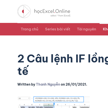
Trang chủ
Series bài viết
Tài nguyên
Kh
2 Câu lệnh IF lồn
tế
Written by
Thanh Nguyễn
on
26/01/2021
.