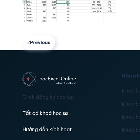
Previous
Sản p
Khóa h
Click đăng ký học tại:
Khóa h
Tất cả khoá học
📖
Khóa h
Hướng dẫn kích hoạt
Khóa h