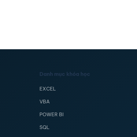
Danh mục khóa học
EXCEL
VBA
POWER BI
SQL