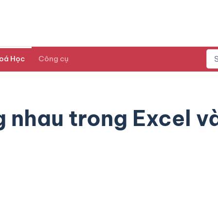
oá Học
Công cụ
g nhau trong Excel v