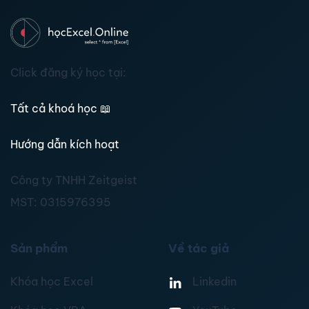
Click đăng ký học tại:
Tất cả khoá học
📖
Hướng dẫn kích hoạt
Công ty TNHH Zeitgeist
MST:
0315976395
Sản phẩm
Về tác giả
Khóa học Excel
Linkedin