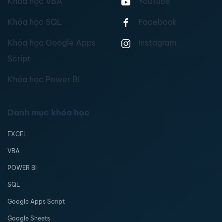
Khóa học VBA
YouTube
Khóa học SQL
Facebook
Khóa học Google Apps
Instagram
Script
Khóa học Power BI
Danh mục khóa học
EXCEL
VBA
POWER BI
SQL
Google Apps Script
Google Sheets