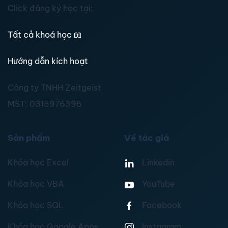
Click đăng ký học tại:
Tất cả khoá học
📖
Hướng dẫn kích hoạt
Công ty TNHH Zeitgeist
MST:
0315976395
Sản phẩm
Về tác giả
Khóa học Excel
Linkedin
Khóa học VBA
YouTube
Khóa học SQL
Facebook
Khóa học Google Apps
Instagram