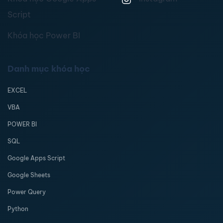
Script
Khóa học Power BI
Danh mục khóa học
EXCEL
VBA
POWER BI
SQL
Google Apps Script
Google Sheets
Power Query
Python