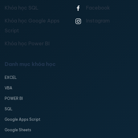
Khóa học SQL
Facebook
Khóa học Google Apps
Instagram
Script
Khóa học Power BI
Danh mục khóa học
EXCEL
VBA
POWER BI
SQL
Google Apps Script
Google Sheets