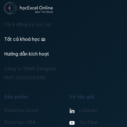
Click đăng ký học tại:
Tất cả khoá học
📖
Hướng dẫn kích hoạt
Công ty TNHH Zeitgeist
MST:
0315976395
Sản phẩm
Về tác giả
Khóa học Excel
Linkedin
Khóa học VBA
YouTube