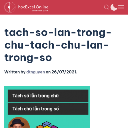
tach-so-lan-trong-
chu-tach-chu-lan-
trong-so
Written by
dtnguyen
on
26/07/2021
.