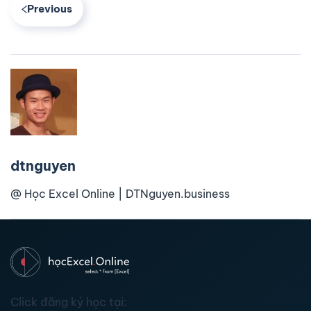
Previous
dtnguyen
@ Học Excel Online | DTNguyen.business
Click đăng ký học tại: