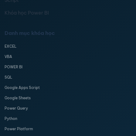
Script
Khóa học Power BI
Danh mục khóa học
EXCEL
VBA
POWER BI
SQL
Google Apps Script
Google Sheets
Power Query
Python
Power Platform