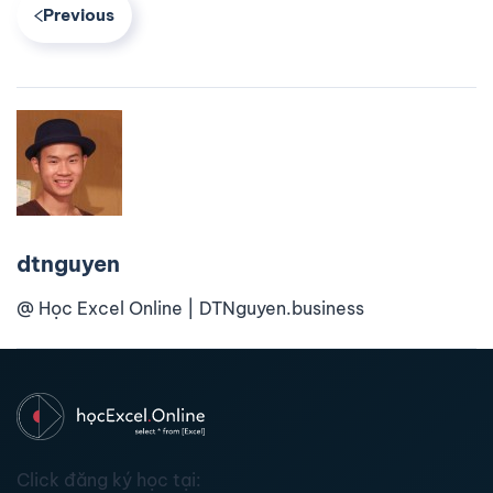
Previous
dtnguyen
@ Học Excel Online | DTNguyen.business
Click đăng ký học tại: