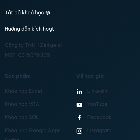
Tất cả khoá học
📖
Hướng dẫn kích hoạt
Công ty TNHH Zeitgeist
MST:
0315976395
Sản phẩm
Về tác giả
Khóa học Excel
Linkedin
Khóa học VBA
YouTube
Khóa học SQL
Facebook
Khóa học Google Apps
Instagram