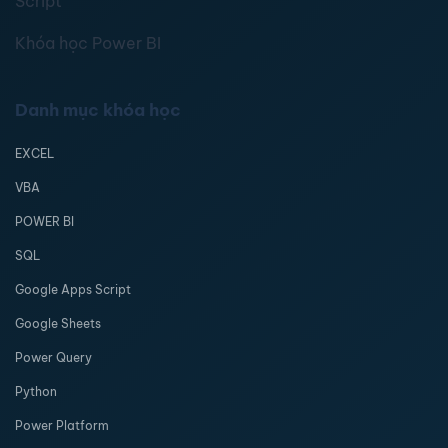
Script
Khóa học Power BI
Danh mục khóa học
EXCEL
VBA
POWER BI
SQL
Google Apps Script
Google Sheets
Power Query
Python
Power Platform