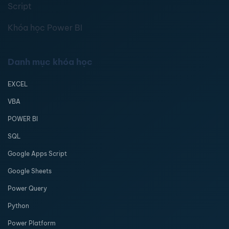
Script
Khóa học Power BI
Danh mục khóa học
EXCEL
VBA
POWER BI
SQL
Google Apps Script
Google Sheets
Power Query
Python
Power Platform