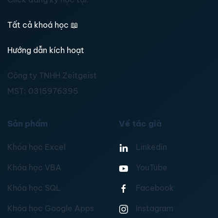
Tất cả khoá học
📖
Hướng dẫn kích hoạt
Công ty TNHH Zeitgeist
MST:
0315976395
Sản phẩm
Về tác giả
Khóa học Excel
Linkedin
Khóa học VBA
YouTube
Khóa học SQL
Facebook
Khóa học Google Apps
Instagram