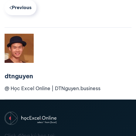
Previous
dtnguyen
@ Học Excel Online | DTNguyen.business
Click đăng ký học tại: