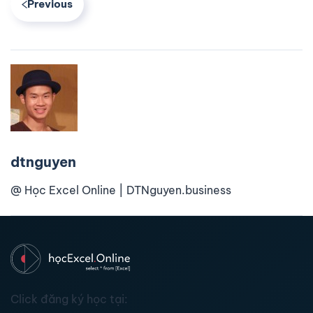
Previous
dtnguyen
@ Học Excel Online | DTNguyen.business
Click đăng ký học tại: