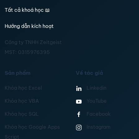
Tất cả khoá học
📖
Hướng dẫn kích hoạt
Công ty TNHH Zeitgeist
MST:
0315976395
Sản phẩm
Về tác giả
Khóa học Excel
Linkedin
Khóa học VBA
YouTube
Khóa học SQL
Facebook
Khóa học Google Apps
Instagram
Script