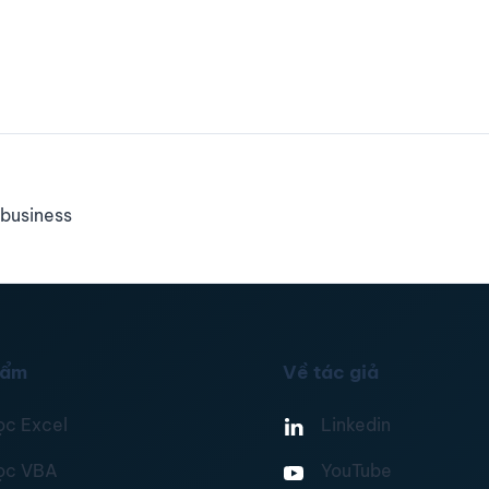
business
hẩm
Về tác giả
ọc Excel
Linkedin
ọc VBA
YouTube