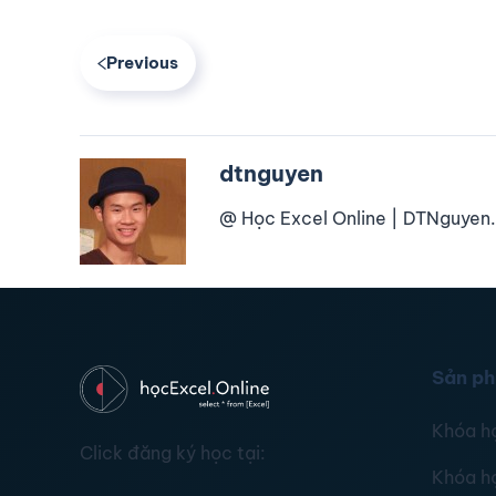
Previous
dtnguyen
@ Học Excel Online | DTNguyen.
Sản p
Khóa h
Click đăng ký học tại:
Khóa h