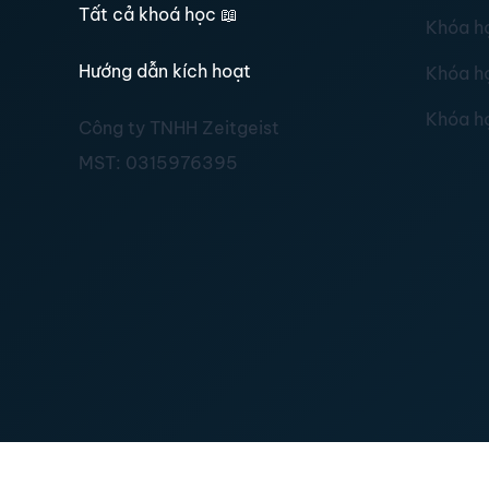
Tất cả khoá học
📖
Khóa h
Hướng dẫn kích hoạt
Khóa h
Khóa h
Công ty TNHH Zeitgeist
MST:
0315976395