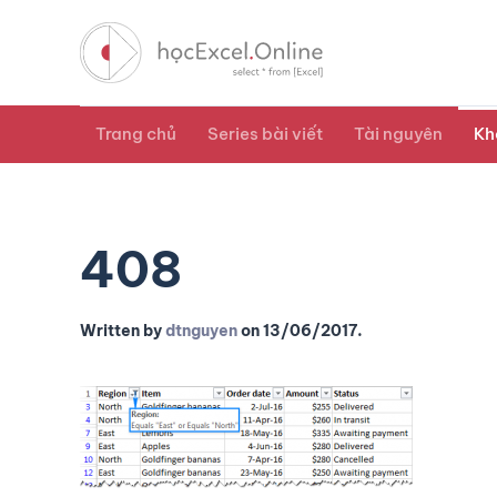
Trang chủ
Series bài viết
Tài nguyên
Kh
408
Written by
dtnguyen
on
13/06/2017
.