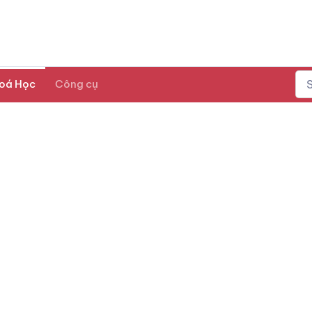
oá Học
Công cụ