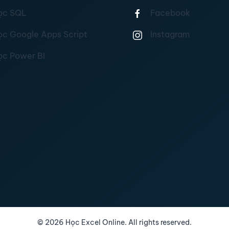
ọc SQL
Facebook
ọc Google Apps Script
Instagram
ọc Power BI
©
2026
Học Excel Online. All rights reserved.