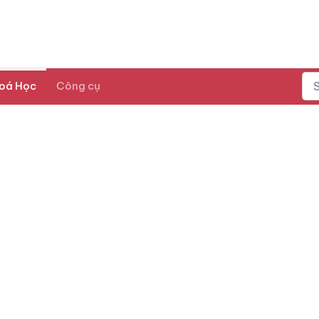
oá Học
Công cụ