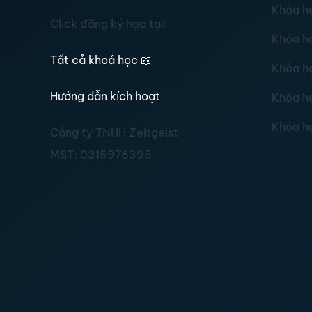
Khóa h
Click đăng ký học tại:
Khóa h
Tất cả khoá học
📖
Khóa h
Hướng dẫn kích hoạt
Khóa h
Khóa h
Công ty TNHH Zeitgeist
MST:
0315976395