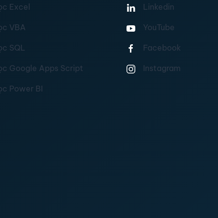
ọc Excel
Linkedin
ọc VBA
YouTube
ọc SQL
Facebook
ọc Google Apps Script
Instagram
ọc Power BI