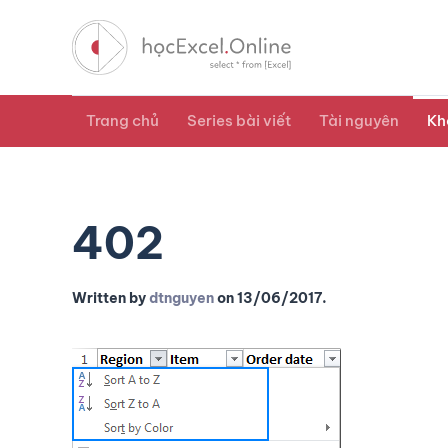
Trang chủ
Series bài viết
Tài nguyên
Kh
402
Written by
dtnguyen
on
13/06/2017
.