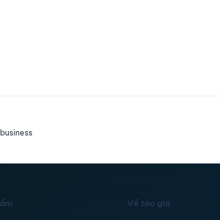
business
hẩm
Về tác giả