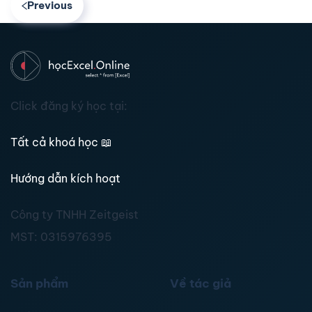
Previous
Click đăng ký học tại:
Tất cả khoá học
📖
Hướng dẫn kích hoạt
Công ty TNHH Zeitgeist
MST:
0315976395
Sản phẩm
Về tác giả