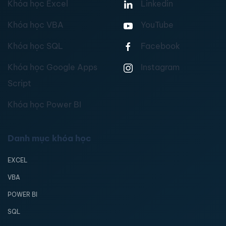
Khóa học Excel
Linkedin
Khóa học VBA
YouTube
Khóa học SQL
Facebook
Khóa học Google Apps
Instagram
Script
Khóa học Power BI
Danh mục khóa học
EXCEL
VBA
POWER BI
SQL