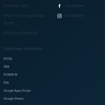
Khóa học SQL
Facebook
Khóa học Google Apps
Instagram
Script
Khóa học Power BI
Danh mục khóa học
EXCEL
VBA
POWER BI
SQL
Google Apps Script
Google Sheets