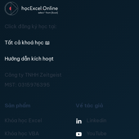
Click đăng ký học tại:
Tất cả khoá học
📖
Hướng dẫn kích hoạt
Công ty TNHH Zeitgeist
MST:
0315976395
Sản phẩm
Về tác giả
Khóa học Excel
Linkedin
Khóa học VBA
YouTube