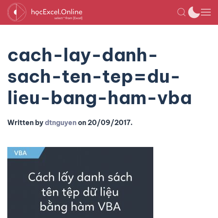
cach-lay-danh-
sach-ten-tep=du-
lieu-bang-ham-vba
Written by
dtnguyen
on
20/09/2017
.