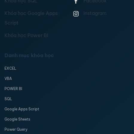
Khóa học SQL
Facebook
Khóa học Google Apps
Instagram
Script
Khóa học Power BI
Danh mục khóa học
EXCEL
VBA
POWER BI
SQL
Google Apps Script
Google Sheets
Power Query