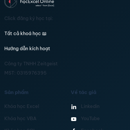
Click đăng ký học tại:
Tất cả khoá học
📖
Hướng dẫn kích hoạt
Công ty TNHH Zeitgeist
MST:
0315976395
Sản phẩm
Về tác giả
Khóa học Excel
Linkedin
Khóa học VBA
YouTube