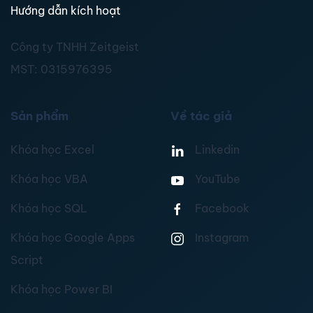
Hướng dẫn kích hoạt
Công ty TNHH Zeitgeist
MST:
0315976395
Sản phẩm
Về tác giả
Khóa học Excel
Linkedin
Khóa học VBA
YouTube
Khóa học SQL
Facebook
Khóa học Google Apps
Instagram
Script
Khóa học Power BI