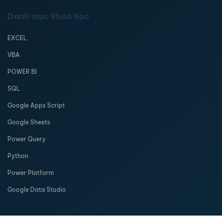
Danh mục khóa học
EXCEL
VBA
POWER BI
SQL
Google Apps Script
Google Sheets
Power Query
Python
Power Platform
Google Data Studio