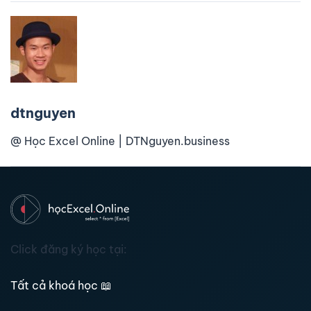
dtnguyen
@ Học Excel Online | DTNguyen.business
Click đăng ký học tại:
Tất cả khoá học
📖