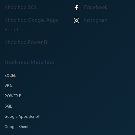
Khóa học SQL
Facebook
Khóa học Google Apps
Instagram
Script
Khóa học Power BI
Danh mục khóa học
EXCEL
VBA
POWER BI
SQL
Google Apps Script
Google Sheets