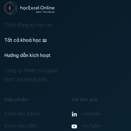
Click đăng ký học tại:
Tất cả khoá học
📖
Hướng dẫn kích hoạt
Công ty TNHH Zeitgeist
MST:
0315976395
Sản phẩm
Về tác giả
Khóa học Excel
Linkedin
Khóa học VBA
YouTube