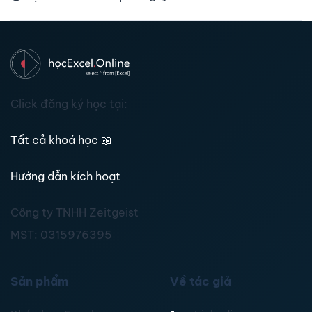
Click đăng ký học tại:
Tất cả khoá học
📖
Hướng dẫn kích hoạt
Công ty TNHH Zeitgeist
MST:
0315976395
Sản phẩm
Về tác giả