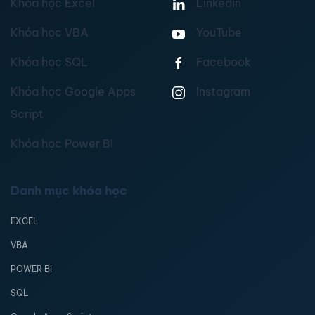
Khóa học Excel
Linkedin
Khóa học VBA
YouTube
Khóa học SQL
Facebook
Khóa học Google Apps
Instagram
Script
Khóa học Power BI
Danh mục khóa học
EXCEL
VBA
POWER BI
SQL