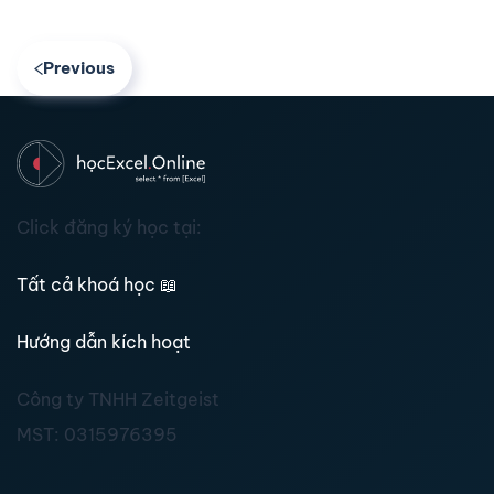
Previous
Click đăng ký học tại:
Tất cả khoá học
📖
Hướng dẫn kích hoạt
Công ty TNHH Zeitgeist
MST:
0315976395