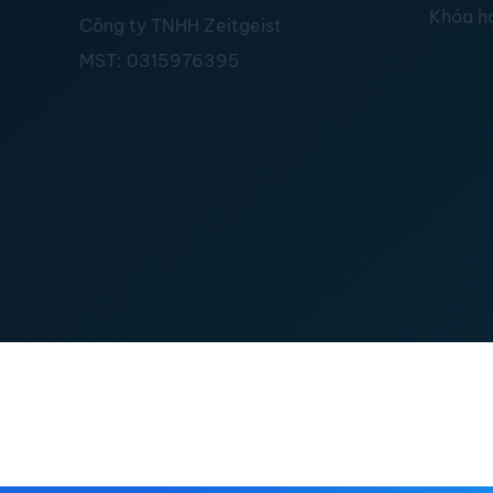
Khóa h
Công ty TNHH Zeitgeist
MST:
0315976395