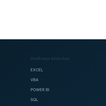
Danh mục khóa học
EXCEL
VBA
POWER BI
SQL