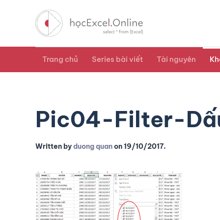
Trang chủ
Series bài viết
Tài nguyên
Kh
Pic04-Filter-Dấu
Written by
duong quan
on
19/10/2017
.