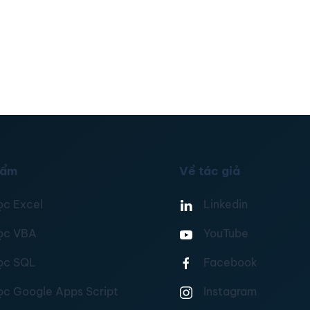
hẩm
Về tác giả
ọc Excel
Linkedin
ọc VBA
YouTube
ọc SQL
Facebook
ọc Google Apps Script
Instagram