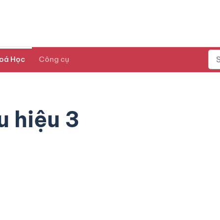
oá Học
Công cụ
 hiệu 3