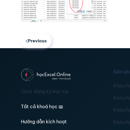
Previous
Sản p
Khóa h
Click đăng ký học tại:
Khóa h
Tất cả khoá học
📖
Khóa h
Hướng dẫn kích hoạt
Khóa h