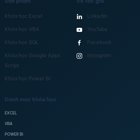
Sản phẩm
Về tác giả
Khóa học Excel
Linkedin
Khóa học VBA
YouTube
Khóa học SQL
Facebook
Khóa học Google Apps
Instagram
Script
Khóa học Power BI
Danh mục khóa học
EXCEL
VBA
POWER BI