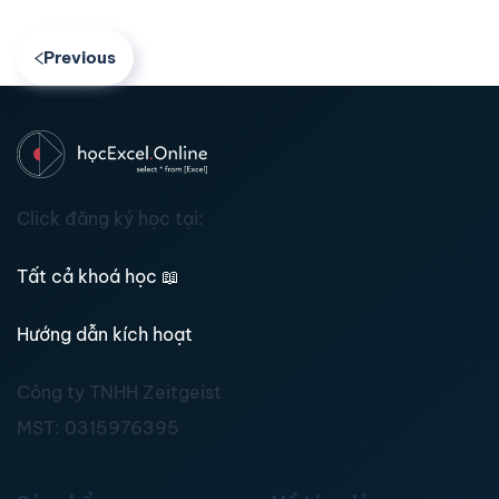
Previous
Click đăng ký học tại:
Tất cả khoá học
📖
Hướng dẫn kích hoạt
Công ty TNHH Zeitgeist
MST:
0315976395