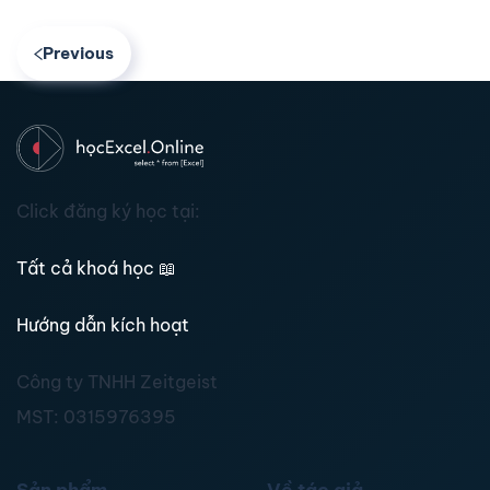
Previous
Click đăng ký học tại:
Tất cả khoá học
📖
Hướng dẫn kích hoạt
Công ty TNHH Zeitgeist
MST:
0315976395