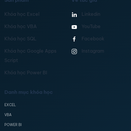
Sản phẩm
Về tác giả
Khóa học Excel
Linkedin
Khóa học VBA
YouTube
Khóa học SQL
Facebook
Khóa học Google Apps
Instagram
Script
Khóa học Power BI
Danh mục khóa học
EXCEL
VBA
POWER BI