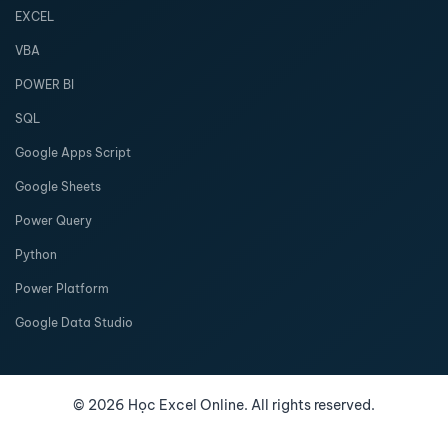
EXCEL
VBA
POWER BI
SQL
Google Apps Script
Google Sheets
Power Query
Python
Power Platform
Google Data Studio
©
2026
Học Excel Online. All rights reserved.