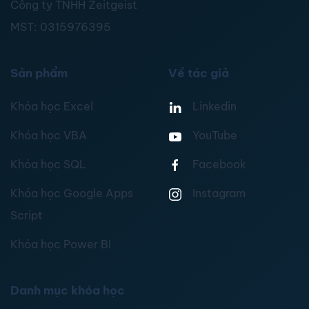
Công ty TNHH Zeitgeist
MST:
0315976395
Sản phẩm
Về tác giả
Khóa học Excel
Linkedin
Khóa học VBA
YouTube
Khóa học SQL
Facebook
Khóa học Google Apps
Instagram
Script
Khóa học Power BI
Danh mục khóa học