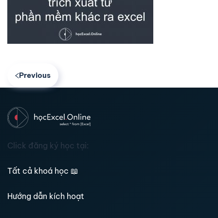
Previous
Click đăng ký học tại:
Tất cả khoá học
📖
Hướng dẫn kích hoạt