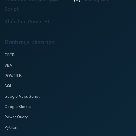
Script
Khóa học Power BI
Danh mục khóa học
EXCEL
VBA
POWER BI
SQL
Google Apps Script
Google Sheets
Power Query
Python