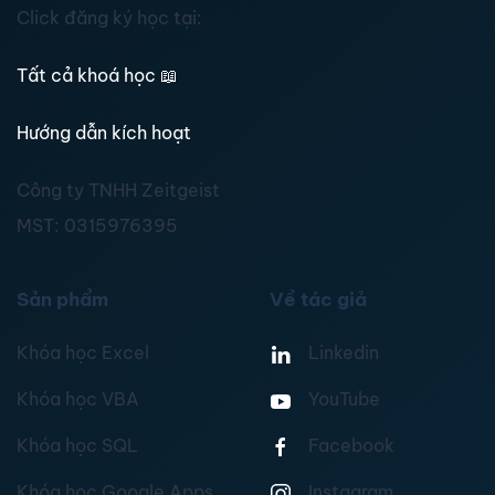
Click đăng ký học tại:
Tất cả khoá học
📖
Hướng dẫn kích hoạt
Công ty TNHH Zeitgeist
MST:
0315976395
Sản phẩm
Về tác giả
Khóa học Excel
Linkedin
Khóa học VBA
YouTube
Khóa học SQL
Facebook
Khóa học Google Apps
Instagram