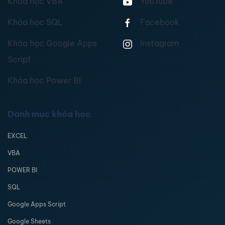
Khóa học VBA
YouTube
Khóa học SQL
Facebook
Khóa học Google Apps
Instagram
Script
Khóa học Power BI
Danh mục khóa học
EXCEL
VBA
POWER BI
SQL
Google Apps Script
Google Sheets