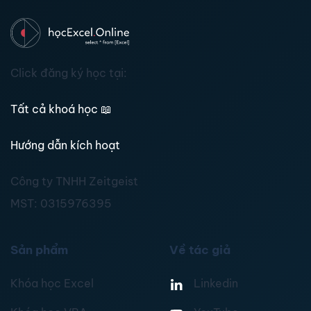
Click đăng ký học tại:
Tất cả khoá học
📖
Hướng dẫn kích hoạt
Công ty TNHH Zeitgeist
MST:
0315976395
Sản phẩm
Về tác giả
Khóa học Excel
Linkedin