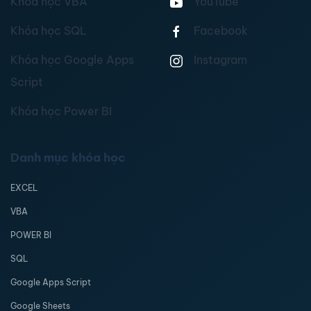
Khóa học VBA
YouTube
Khóa học SQL
Facebook
Khóa học Google Apps
Instagram
Script
Khóa học Power BI
Danh mục khóa học
EXCEL
VBA
POWER BI
SQL
Google Apps Script
Google Sheets