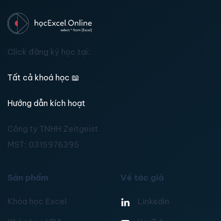
Click đăng ký học tại:
Tất cả khoá học
📖
Hướng dẫn kích hoạt
Công ty TNHH Zeitgeist
MST:
0315976395
Sản phẩm
Về tác giả
Khóa học Excel
Linkedin