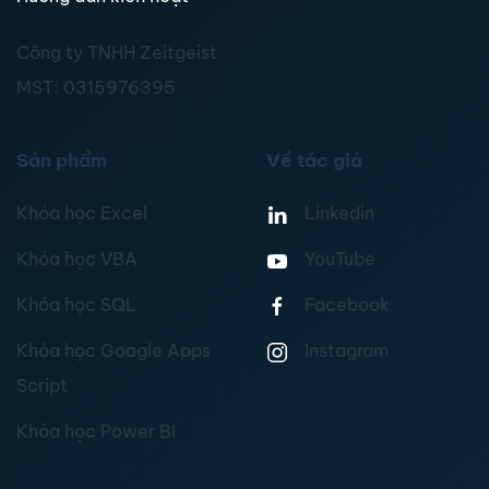
Công ty TNHH Zeitgeist
MST:
0315976395
Sản phẩm
Về tác giả
Khóa học Excel
Linkedin
Khóa học VBA
YouTube
Khóa học SQL
Facebook
Khóa học Google Apps
Instagram
Script
Khóa học Power BI