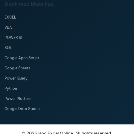
Danh mục khóa học
EXCEL
VBA
POWER BI
SQL
Google Apps Script
Google Sheets
Power Query
Python
Power Platform
Google Data Studio
©
2026
Học Excel Online. All rights reserved.