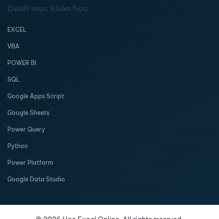
Danh mục khóa học
EXCEL
VBA
POWER BI
SQL
Google Apps Script
Google Sheets
Power Query
Python
Power Platform
Google Data Studio