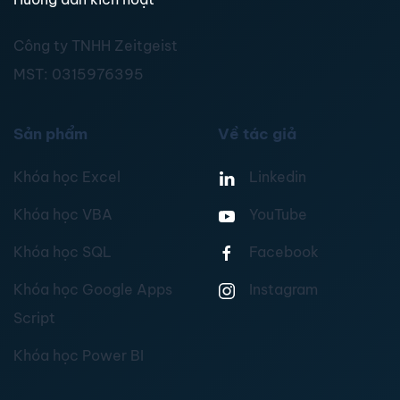
Công ty TNHH Zeitgeist
MST:
0315976395
Sản phẩm
Về tác giả
Khóa học Excel
Linkedin
Khóa học VBA
YouTube
Khóa học SQL
Facebook
Khóa học Google Apps
Instagram
Script
Khóa học Power BI