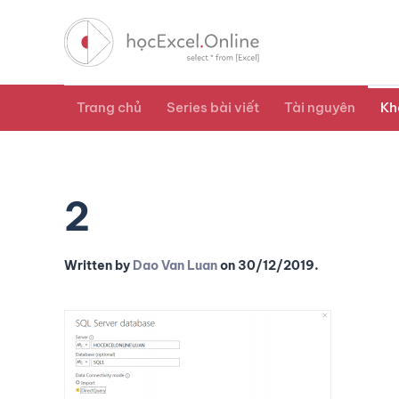
Trang chủ
Series bài viết
Tài nguyên
Kh
2
Written by
Dao Van Luan
on
30/12/2019
.