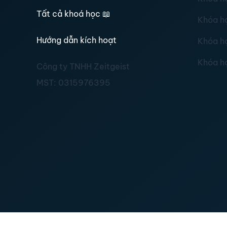
Tất cả khoá học
📖
Khóa h
Hướng dẫn kích hoạt
Khóa h
Khóa h
Công ty TNHH Zeitgeist
MST:
0315976395