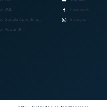
ọc SQL
Facebook
ọc Google Apps Script
Instagram
ọc Power BI