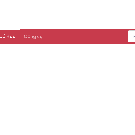
oá Học
Công cụ