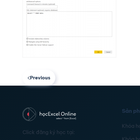
Previous
Sản p
Khóa h
Click đăng ký học tại:
Khóa h