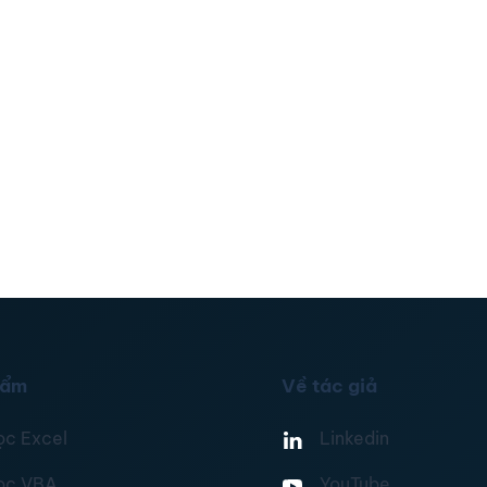
hẩm
Về tác giả
ọc Excel
Linkedin
ọc VBA
YouTube