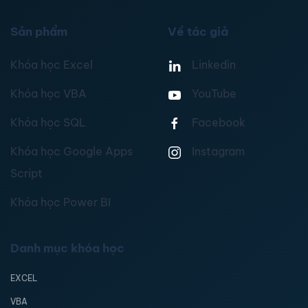
Sản phẩm
Về tác giả
Khóa học Excel
Linkedin
Khóa học VBA
YouTube
Khóa học SQL
Facebook
Khóa học Google Apps
Instagram
Script
Khóa học Power BI
Danh mục khóa học
EXCEL
VBA