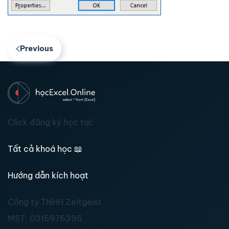
Previous
Click đăng ký học tại:
Tất cả khoá học
📖
Hướng dẫn kích hoạt
Công ty TNHH Zeitgeist
MST:
0315976395