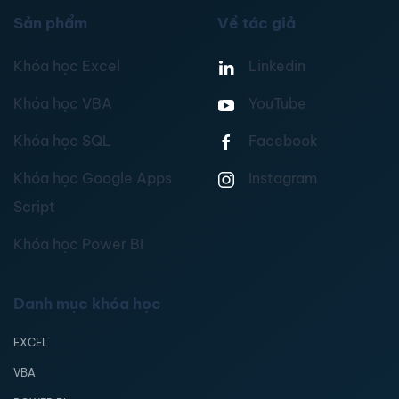
Sản phẩm
Về tác giả
Khóa học Excel
Linkedin
Khóa học VBA
YouTube
Khóa học SQL
Facebook
Khóa học Google Apps
Instagram
Script
Khóa học Power BI
Danh mục khóa học
EXCEL
VBA