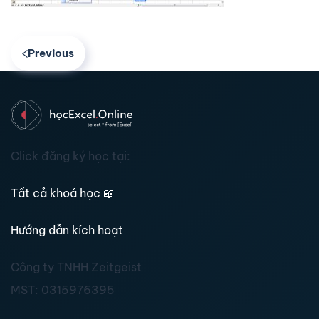
Previous
Click đăng ký học tại:
Tất cả khoá học
📖
Hướng dẫn kích hoạt
Công ty TNHH Zeitgeist
MST:
0315976395