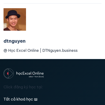
dtnguyen
@ Học Excel Online | DTNguyen.business
Click đăng ký học tại:
Tất cả khoá học
📖