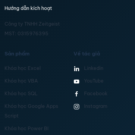
Hướng dẫn kích hoạt
Công ty TNHH Zeitgeist
MST:
0315976395
Sản phẩm
Về tác giả
Khóa học Excel
Linkedin
Khóa học VBA
YouTube
Khóa học SQL
Facebook
Khóa học Google Apps
Instagram
Script
Khóa học Power BI