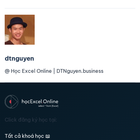
dtnguyen
@ Học Excel Online | DTNguyen.business
Click đăng ký học tại:
Tất cả khoá học
📖