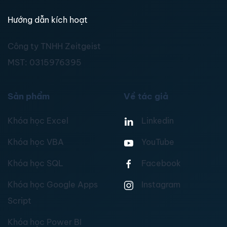
Hướng dẫn kích hoạt
Công ty TNHH Zeitgeist
MST:
0315976395
Sản phẩm
Về tác giả
Khóa học Excel
Linkedin
Khóa học VBA
YouTube
Khóa học SQL
Facebook
Khóa học Google Apps
Instagram
Script
Khóa học Power BI