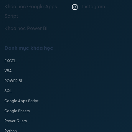
Khóa học Google Apps
Instagram
Script
Khóa học Power BI
Danh mục khóa học
EXCEL
VBA
POWER BI
SQL
Google Apps Script
Google Sheets
Power Query
Python