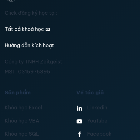
Click đăng ký học tại:
Tất cả khoá học
📖
Hướng dẫn kích hoạt
Công ty TNHH Zeitgeist
MST:
0315976395
Sản phẩm
Về tác giả
Khóa học Excel
Linkedin
Khóa học VBA
YouTube
Khóa học SQL
Facebook